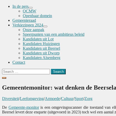
In de pers
Menu
OCMW
Toggle
Openbaar domein
Gemeenteraad
Verkiezingen 2024
Menu
Onze aanpak
Toggle
Speerpunten van een ambitieus beleid
Kandidaten uit Lot
Kandidaten Huizingen
Kandidaten uit Beersel
Kandidaten uit Dworp
Kandidaten Alsemberg
Contact
Search
for:
Gemeentemonitor: wat denken de Beerselaa
Diversiteit
/
Leefomgeving
/
Armoede
/
Cultuur
/
Sport
/
Zorg
De
Gemeente-monitor
is een omgevingsscanner die toestand van elk
Beersel levert deze enquete (uitgevoerd in 2023) toch wel een aantal ze