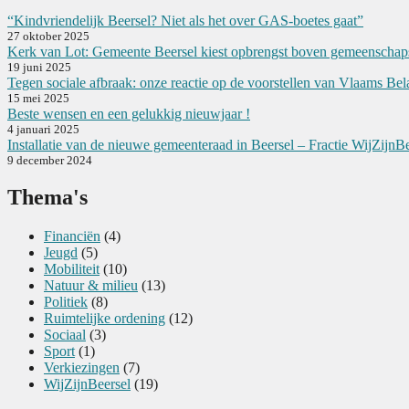
“Kindvriendelijk Beersel? Niet als het over GAS-boetes gaat”
27 oktober 2025
Kerk van Lot: Gemeente Beersel kiest opbrengst boven gemeenschap
19 juni 2025
Tegen sociale afbraak: onze reactie op de voorstellen van Vlaams Be
15 mei 2025
Beste wensen en een gelukkig nieuwjaar !
4 januari 2025
Installatie van de nieuwe gemeenteraad in Beersel – Fractie WijZijnBee
9 december 2024
Thema's
Financiën
(4)
Jeugd
(5)
Mobiliteit
(10)
Natuur & milieu
(13)
Politiek
(8)
Ruimtelijke ordening
(12)
Sociaal
(3)
Sport
(1)
Verkiezingen
(7)
WijZijnBeersel
(19)