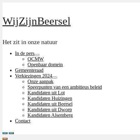
Skip
to
the
WijZijnBeersel
content
Het zit in onze natuur
In de pers
Menu
OCMW
Toggle
Openbaar domein
Gemeenteraad
Verkiezingen 2024
Menu
Onze aanpak
Toggle
Speerpunten van een ambitieus beleid
Kandidaten uit Lot
Kandidaten Huizingen
Kandidaten uit Beersel
Kandidaten uit Dworp
Kandidaten Alsemberg
Contact