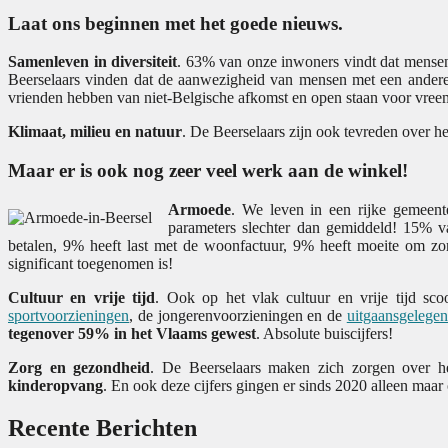
Laat ons beginnen met het goede nieuws.
Samenleven in diversiteit
. 63% van onze inwoners vindt dat mense
Beerselaars vinden dat de aanwezigheid van mensen met een andere
vrienden hebben van niet-Belgische afkomst en open staan voor vree
Klimaat, milieu en natuur
. De Beerselaars zijn ook tevreden over h
Maar er is ook nog zeer veel werk aan de winkel!
Armoede
. We leven in een rijke gemeen
parameters slechter dan gemiddeld! 15% v
betalen, 9% heeft last met de woonfactuur, 9% heeft moeite om zo
significant toegenomen is!
Cultuur en vrije tijd
. Ook op het vlak cultuur en vrije tijd s
sportvoorzieningen
, de jongerenvoorzieningen en de
uitgaansgelege
tegenover 59% in het Vlaams gewest
. Absolute buiscijfers!
Zorg en gezondheid
. De Beerselaars maken zich zorgen over he
kinderopvang
. En ook deze cijfers gingen er sinds 2020 alleen maar 
Recente Berichten