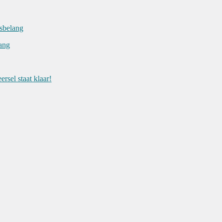
sbelang
lang
rsel staat klaar!