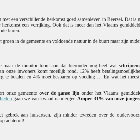
n met een verschillende herkomst goed samenleven in Beersel. Dat i
 herkomst een verrijking. Ook dat is meer dan het Vlaams gemiddeld
mde buren.
et groen in de gemeente en voldoende natuur in de buurt maar zijn mide
te maar de monitor toont aan dat hieronder nog heel wat
schrijnen
an onze inwoners komt moeilijk rond. 12% heeft betalingsmoeilijkh
rg te betalen en 4% moet besparen op voeding … En wat het meest v
coort onze gemeente
over de ganse lijn
onder het Vlaams gemiddeld
nheden
gaan we van kwaad naar erger.
Amper 31% van onze jongere
t gebrek aan huisartsen, zijn minder tevreden over de oudervoor
op achteruit!