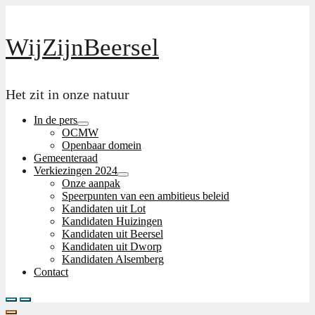
Skip
to
the
WijZijnBeersel
content
Het zit in onze natuur
In de pers
Menu
OCMW
Toggle
Openbaar domein
Gemeenteraad
Verkiezingen 2024
Menu
Onze aanpak
Toggle
Speerpunten van een ambitieus beleid
Kandidaten uit Lot
Kandidaten Huizingen
Kandidaten uit Beersel
Kandidaten uit Dworp
Kandidaten Alsemberg
Contact