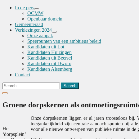
In de pers
Menu
OCMW
Toggle
Openbaar domein
Gemeenteraad
Verkiezingen 2024
Menu
Onze aanpak
Toggle
Speerpunten van een ambitieus beleid
Kandidaten uit Lot
Kandidaten Huizingen
Kandidaten uit Beersel
Kandidaten uit Dworp
Kandidaten Alsemberg
Contact
Search
for:
Groene dorpskernen als ontmoetingsruimt
Onze dorpskernen liggen er al jaren troosteloos bij.
toegankelijkheid zijn centrale aandachtspunten bij alle
Het
voor alle nieuwe ontwerpen van publieke ruimte in de
‘dorpsplein’