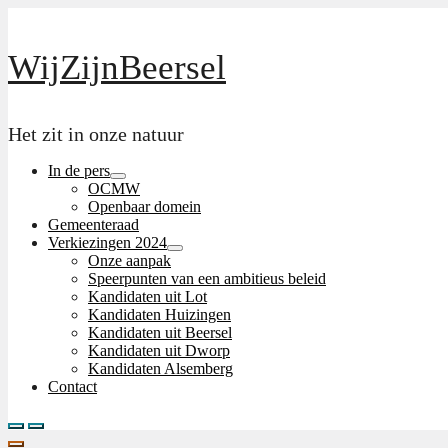
Skip
to
the
WijZijnBeersel
content
Het zit in onze natuur
In de pers
Menu
OCMW
Toggle
Openbaar domein
Gemeenteraad
Verkiezingen 2024
Menu
Onze aanpak
Toggle
Speerpunten van een ambitieus beleid
Kandidaten uit Lot
Kandidaten Huizingen
Kandidaten uit Beersel
Kandidaten uit Dworp
Kandidaten Alsemberg
Contact